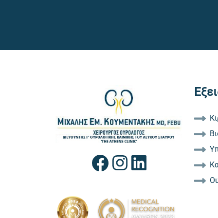
Εξει
Κ
Βι
Y
Κα
Oυ