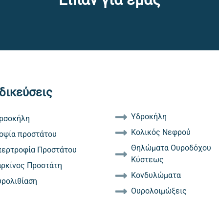
δικεύσεις
Υδροκήλη
ιρσοκήλη
Κολικός Νεφρού
οψία προστάτου
Θηλώματα Ουροδόχου
περτροφία Προστάτου
Κύστεως
ρκίνος Προστάτη
Κονδυλώματα
ρολιθίαση
Ουρολοιμώξεις