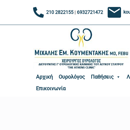
ko
210 2822155
|
6932721472
Αρχική
Ουρολόγος
Παθήσεις
Λ
Επικοινωνία