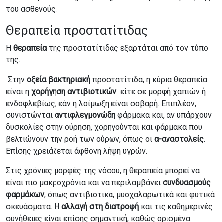
του ασθενούς.
Θεραπεία προστατίτιδας
Η
θεραπεία
της προστατίτιδας εξαρτάται από τον τύπο
της.
Στην
οξεία βακτηριακή
προστατίτιδα, η κύρια θεραπεία
είναι η
χορήγηση αντιβιοτικών
είτε σε μορφή χαπιών ή
ενδοφλεβίως, εάν η λοίμωξη είναι σοβαρή. Επιπλέον,
συνιστώνται
αντιφλεγμονώδη
φάρμακα και, αν υπάρχουν
δυσκολίες στην ούρηση, χορηγούνται και φάρμακα που
βελτιώνουν την ροή των ούρων, όπως οι
α-αναστολείς
.
Επίσης χρειάζεται άφθονη λήψη υγρών.
Στις χρόνιες μορφές της νόσου, η θεραπεία μπορεί να
είναι πιο μακροχρόνια και να περιλαμβάνει
συνδυασμούς
φαρμάκων
, όπως αντιβιοτικά, μυοχαλαρωτικά και φυτικά
σκευάσματα. Η
αλλαγή στη διατροφή
και τις καθημερινές
συνήθειες είναι επίσης σημαντική, καθώς ορισμένα