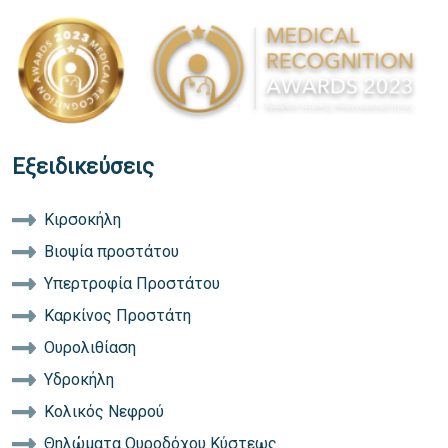
Εξειδικεύσεις
Κιρσοκήλη
Βιοψία προστάτου
Yπερτροφία Προστάτου
Καρκίνος Προστάτη
Oυρολιθίαση
Υδροκήλη
Κολικός Νεφρού
Θηλώματα Ουροδόχου Κύστεως