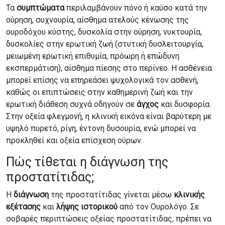
Τα
συμπτώματα
περιλαμβάνουν πόνο ή καύσο κατά την
ούρηση, συχνουρία, αίσθημα ατελούς κένωσης της
ουροδόχου κύστης, δυσκολία στην ούρηση, νυκτουρία,
δυσκολίες στην ερωτική ζωή (στυτική δυσλειτουργία,
μειωμένη ερωτική επιθυμία, πρόωρη ή επώδυνη
εκσπερμάτιση), αίσθημα πίεσης στο περίνεο. Η ασθένεια
μπορεί επίσης να επηρεάσει ψυχολογικά τον ασθενή,
καθώς οι επιπτώσεις στην καθημερινή ζωή και την
ερωτική διάθεση συχνά οδηγούν σε
άγχος
και δυσφορία.
Στην οξεία φλεγμονή, η κλινική εικόνα είναι βαρύτερη με
υψηλό πυρετό, ρίγη, έντονη δυσουρία, ενώ μπορεί να
προκληθεί και οξεία επίσχεση ούρων.
Πώς τίθεται η διάγνωση της
προστατίτιδας;
Η
διάγνωση
της προστατίτιδας γίνεται μέσω
κλινικής
εξέτασης
και
λήψης ιστορικού
από τον Ουρολόγο. Σε
σοβαρές περιπτώσεις οξείας προστατίτιδας, πρέπει να